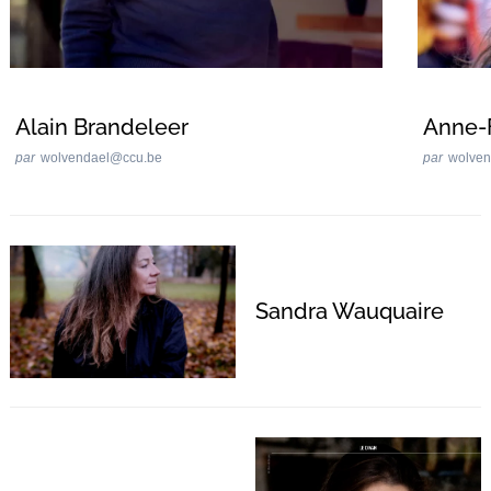
Alain Brandeleer
Anne-F
par
wolvendael@ccu.be
par
wolve
Sandra Wauquaire