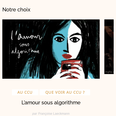
Notre choix
AU CCU
QUE VOIR AU CCU ?
L’amour sous algorithme
par
Françoise Laeckmann