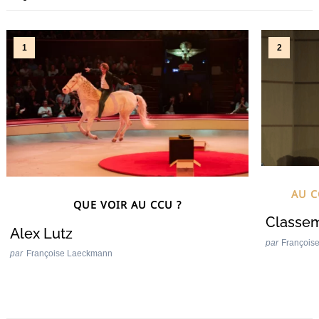
AU 
QUE VOIR AU CCU ?
Classem
Alex Lutz
par
François
par
Françoise Laeckmann