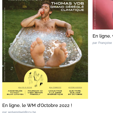
En ligne,
par
Françoise
En ligne, le WM d’Octobre 2022 !
par
wolvendael@ccu.be