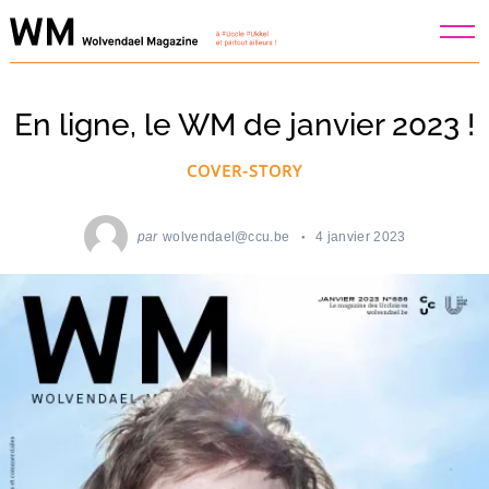
Skip
to
content
En ligne, le WM de janvier 2023 !
COVER-STORY
par
wolvendael@ccu.be
4 janvier 2023