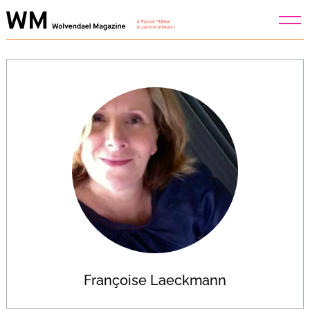
Skip
to
content
Françoise Laeckmann