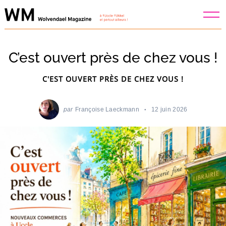
Skip
to
content
C’est ouvert près de chez vous !
C'EST OUVERT PRÈS DE CHEZ VOUS !
par
Françoise Laeckmann
12 juin 2026