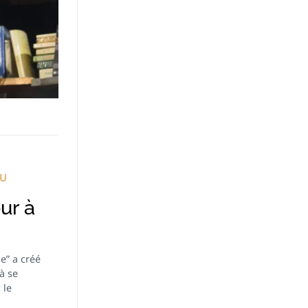
DU
ur à
e” a créé
à se
 le