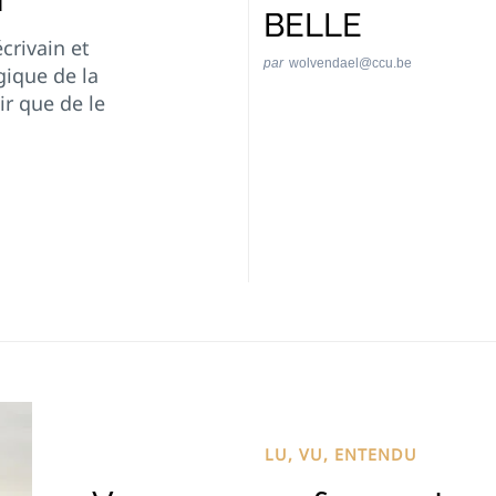
BELLE
crivain et
par
wolvendael@ccu.be
gique de la
ir que de le
LU, VU, ENTENDU