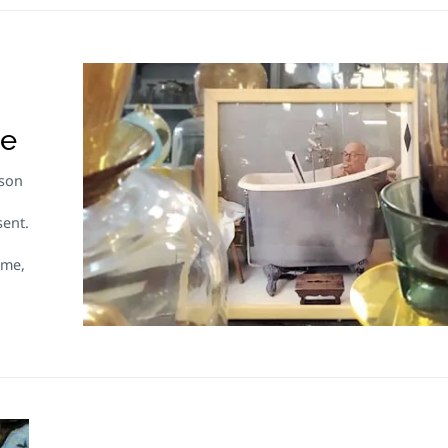
ge
 son
sent.
ume,