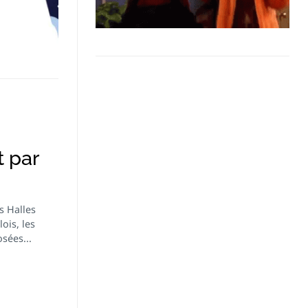
t par
s Halles
ois, les
sées...