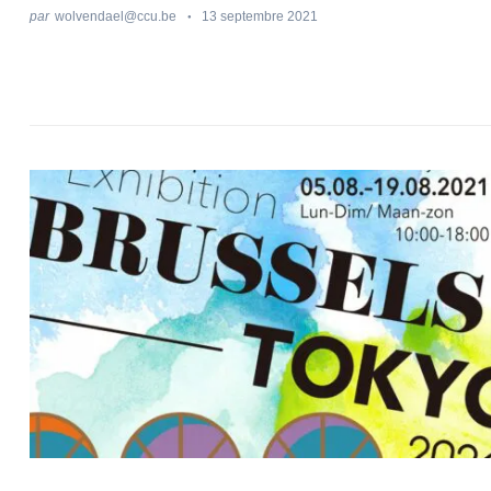
par
wolvendael@ccu.be
13 septembre 2021
Recherche
pour
: