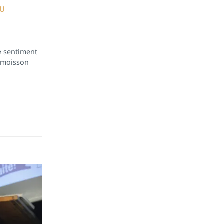
DU
le sentiment
e moisson