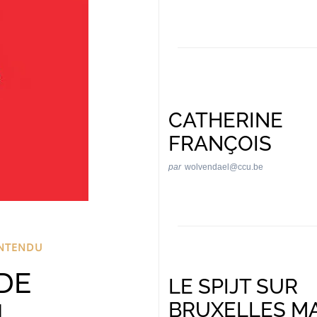
CATHERINE
FRANÇOIS
par
wolvendael@ccu.be
ENTENDU
DE
LE SPIJT SUR
N
BRUXELLES M