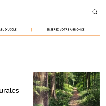
welcome@baammedia.be
bernard@baammedia.be
EL D’UCCLE
INSÉREZ VOTRE ANNONCE
jennifer@baammedia.be
welcome@baammedia.be
bernard@baammedia.be
jennifer@baammedia.be
urales