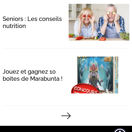
Seniors : Les conseils
nutrition
Jouez et gagnez 10
boîtes de Marabunta !
Pagination
des
publications