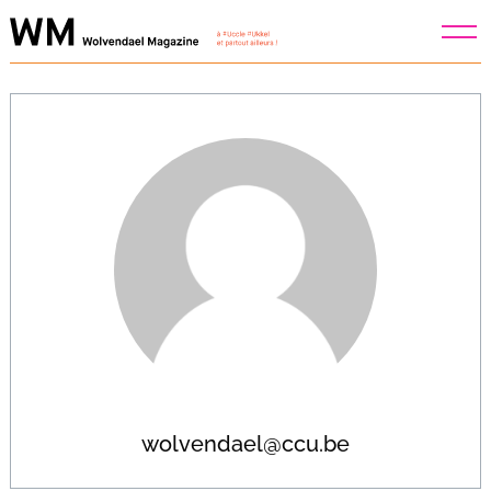
Skip
to
content
wolvendael@ccu.be