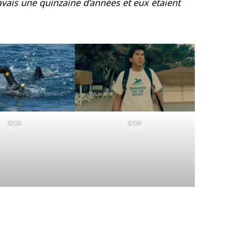
’avais une quinzaine d’années et eux étaient
©DR
©DR