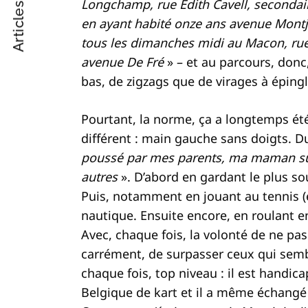
Articles suivant
Longchamp, rue Edith Cavell, secondair
Post
en ayant habité onze ans avenue Mon
Navigation
tous les dimanches midi au Macon, rue 
avenue De Fré
» – et au parcours, donc
bas, de zigzags que de virages à épingl
Pourtant, la norme, ça a longtemps été 
différent : main gauche sans doigts. D
poussé par mes parents, ma maman s
autres
». D’abord en gardant le plus s
Puis, notamment en jouant au tennis (et
nautique. Ensuite encore, en roulant 
Avec, chaque fois, la volonté de ne p
carrément, de surpasser ceux qui sembl
chaque fois, top niveau : il est handica
Belgique de kart et il a même échangé 