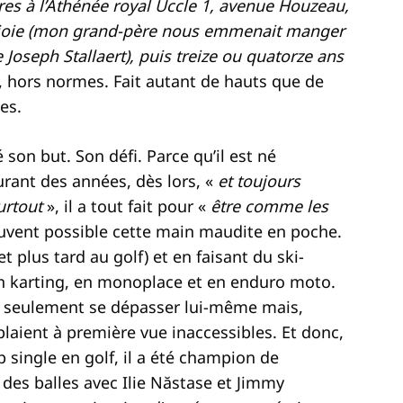
es à l’Athénée royal Uccle 1, avenue Houzeau,
tjoie (mon grand-père nous emmenait manger
Joseph Stallaert), puis treize ou quatorze ans
, hors normes. Fait autant de hauts que de
es.
son but. Son défi. Parce qu’il est né
urant des années, dès lors, «
et toujours
urtout
», il a tout fait pour «
être comme les
ouvent possible cette main maudite en poche.
 plus tard au golf) et en faisant du ski-
en karting, en monoplace et en enduro moto.
as seulement se dépasser lui-même mais,
aient à première vue inaccessibles. Et donc,
p single en golf, il a été champion de
des balles avec Ilie Năstase et Jimmy