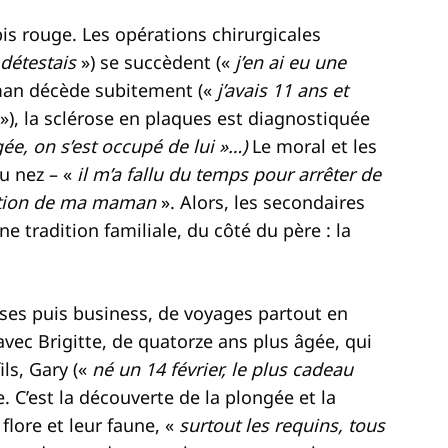
is rouge. Les opérations chirurgicales
 détestais
») se succèdent («
j’en ai eu une
man décède subitement («
j’avais 11 ans et
»), la sclérose en plaques est diagnostiquée
ée, on s’est occupé de lui »…)
Le moral et les
u nez – «
il m’a fallu du temps pour arrêter de
arition de ma maman
». Alors, les secondaires
ne tradition familiale, du côté du père : la
rises puis business, de voyages partout en
 avec Brigitte, de quatorze ans plus âgée, qui
ls, Gary («
né un 14 février, le plus cadeau
 C’est la découverte de la plongée et la
flore et leur faune, «
surtout les requins,
tous