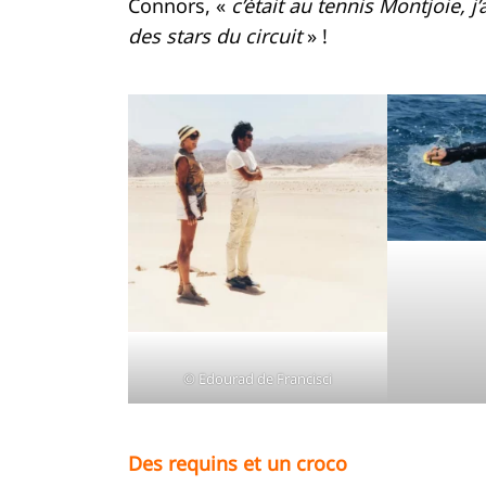
Connors, «
c’était
au tennis Montjoie, j
des stars du circuit
» !
© Edourad de Francisci
Des requins et un croco