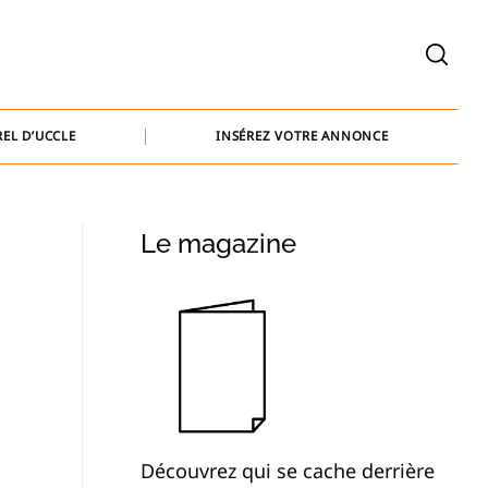
welcome@baammedia.be
bernard@baammedia.be
EL D’UCCLE
INSÉREZ VOTRE ANNONCE
jennifer@baammedia.be
welcome@baammedia.be
Le magazine
bernard@baammedia.be
jennifer@baammedia.be
Découvrez qui se cache derrière