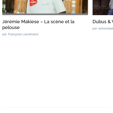
Jérémie Makiese – La scène et la
Dubus & 
pelouse
par
wolvenda
par
Françoise Laeckmann
Post