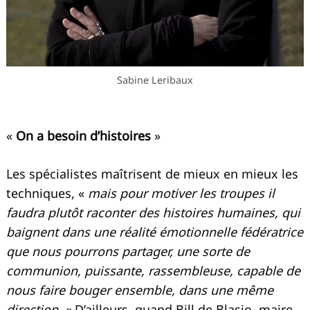
Sabine Leribaux
«
On a besoin d’histoires
»
Recherche
pour
:
Les spécialistes maîtrisent de mieux en mieux les
techniques, «
mais pour motiver les troupes il
faudra plutôt raconter des histoires humaines, qui
baignent dans une réalité émotionnelle fédératrice
que nous pourrons partager, une sorte de
communion, puissante, rassembleuse, capable de
nous faire bouger ensemble, dans une même
direction. »
D’ailleurs, quand Bill de Blasio, maire