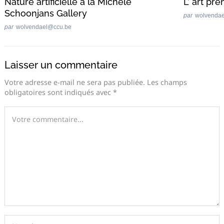
Nature artificielle à la Michèle
L’ art pre
Schoonjans Gallery
par
wolvenda
par
wolvendael@ccu.be
Laisser un commentaire
Votre adresse e-mail ne sera pas publiée.
Les champs
obligatoires sont indiqués avec
*