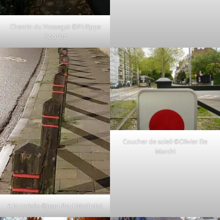
Chemin du Vossegat ©Philippe
Reculez
Coucher de soleil ©Olivier De
Marchi
A la croisée ©Jean-Paul Mathelot