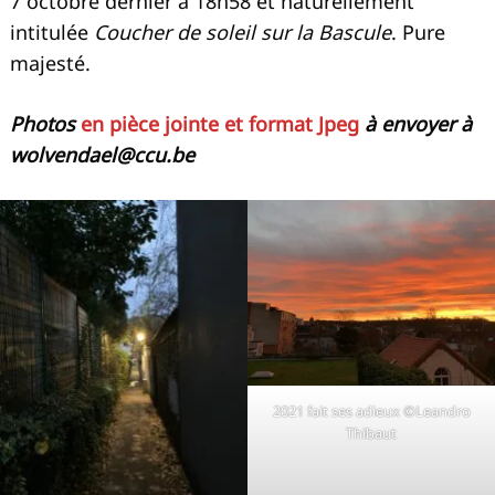
7 octobre dernier à 18h58 et naturellement
intitulée
Coucher de soleil sur la Bascule
. Pure
majesté.
Photos
en pièce jointe et format Jpeg
à envoyer à
wolvendael@ccu.be
2021 fait ses adieux ©Leandro
Thibaut