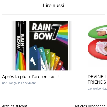
Lire aussi
Après la pluie, l’arc-en-ciel !
DEVINE 
FRIENDS 
par
Françoise Laeckmann
par
wolvenda
Post
Articles suivant
Articles précédent