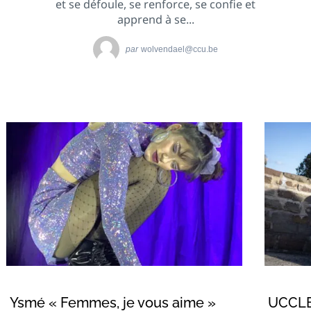
et se défoule, se renforce, se confie et
apprend à se...
par
wolvendael@ccu.be
Ysmé « Femmes, je vous aime »
UCCLE