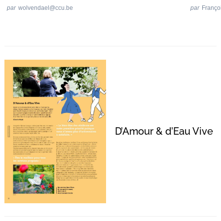
par
wolvendael@ccu.be
par
Franço
D’Amour & d’Eau Vive