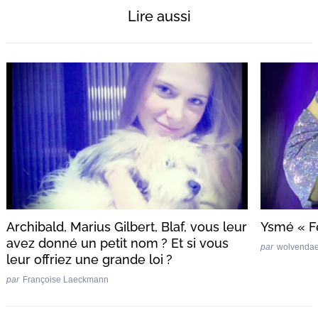
Lire aussi
Archibald, Marius Gilbert, Blaf, vous leur
Ysmé « F
avez donné un petit nom ? Et si vous
par
wolvenda
leur offriez une grande loi ?
par
Françoise Laeckmann
Post