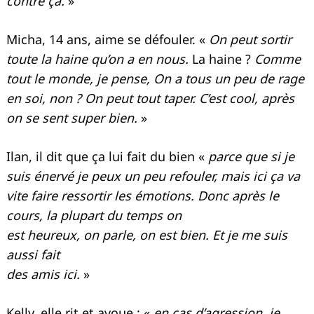
contre ça.
»
Micha, 14 ans, aime se défouler. «
On peut sortir
toute la haine qu’on a en nous.
La haine ?
Comme
tout le monde, je pense, On a tous un peu de rage
en soi, non ? On peut tout taper. C’est cool, après
on se sent super bien.
»
Ilan, il dit que ça lui fait du bien «
parce que si je
suis énervé je peux un peu refouler, mais ici ça va
vite faire ressortir les émotions. Donc après le
cours, la plupart du temps on
est heureux, on parle, on est bien. Et je me suis
aussi fait
des amis ici.
»
Kelly, elle rit et avoue : «
en cas d’agression, je