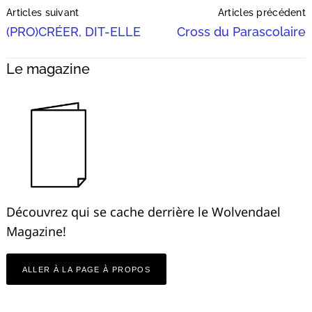
Articles suivant
Articles précédent
Navigation
(PRO)CRÉER, DIT-ELLE
Cross du Parascolaire
Le magazine
Découvrez qui se cache derrière le Wolvendael
Magazine!
ALLER À LA PAGE À PROPOS