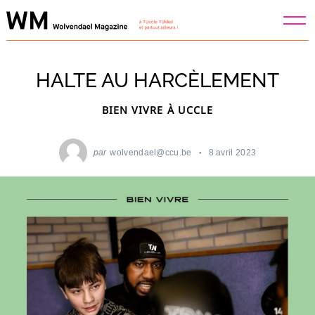
Skip
to
content
HALTE AU HARCÈLEMENT
BIEN VIVRE À UCCLE
par
wolvendael@ccu.be
8 avril 2023