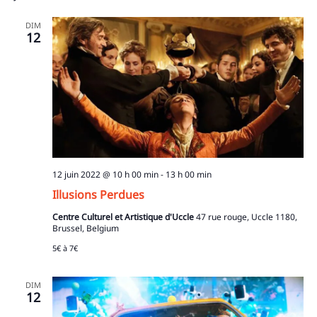
DIM
12
12 juin 2022 @ 10 h 00 min
-
13 h 00 min
Illusions Perdues
Centre Culturel et Artistique d'Uccle
47 rue rouge, Uccle 1180,
Brussel, Belgium
5€ à 7€
DIM
12