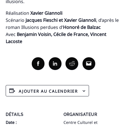
illusions.
Réalisation
Xavier Giannoli
Scénario
Jacques Fieschi et Xavier Giannoli
, d’après le
Recherche
pour
roman Illusions perdues d’
Honoré de Balzac
:
Avec
Benjamin Voisin, Cécile de France, Vincent
Lacoste
Facebook
Linkedin
Reddit
Email
AJOUTER AU CALENDRIER
DÉTAILS
ORGANISATEUR
Date :
Centre Culturel et