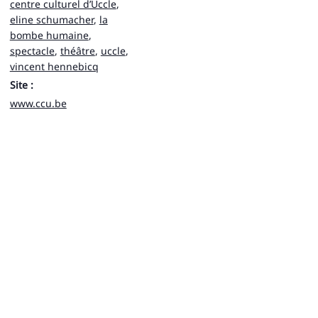
centre culturel d’Uccle
,
eline schumacher
,
la
bombe humaine
,
spectacle
,
théâtre
,
uccle
,
vincent hennebicq
Site :
www.ccu.be