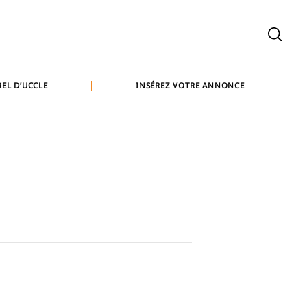
welcome@baammedia.be
bernard@baammedia.be
EL D’UCCLE
INSÉREZ VOTRE ANNONCE
jennifer@baammedia.be
welcome@baammedia.be
bernard@baammedia.be
jennifer@baammedia.be