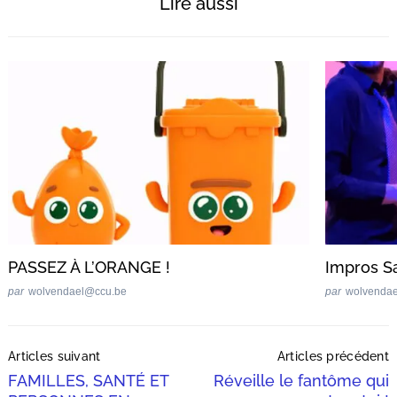
Lire aussi
PASSEZ À L’ORANGE !
Impros Sa
par
wolvendael@ccu.be
par
wolvenda
Post
Articles suivant
Articles précédent
Navigation
FAMILLES, SANTÉ ET
Réveille le fantôme qui