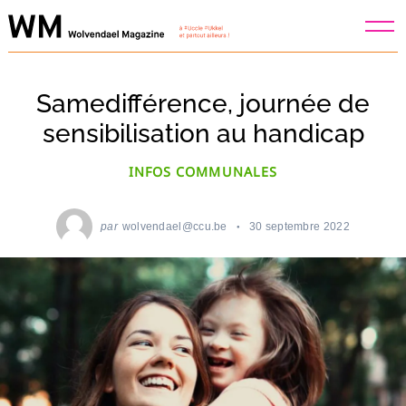
Skip
to
content
Samedifférence, journée de
sensibilisation au handicap
INFOS COMMUNALES
par
wolvendael@ccu.be
30 septembre 2022