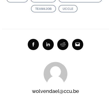
TEAM4JOB
UCCLE
Facebook
Linkedin
Reddit
Email
wolvendael@ccu.be