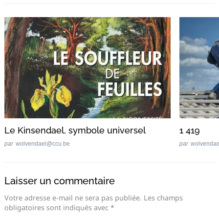
Le Kinsendael, symbole universel
1 419
par
wolvendael@ccu.be
par
wolvenda
Laisser un commentaire
Votre adresse e-mail ne sera pas publiée.
Les champs
obligatoires sont indiqués avec
*