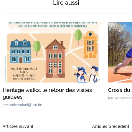
Lire aussi
Heritage walks, le retour des visites
Cross du 
guidées
par
wolvenda
par
wolvendael@ccu.be
Post
Articles suivant
Articles précédent
Navigation