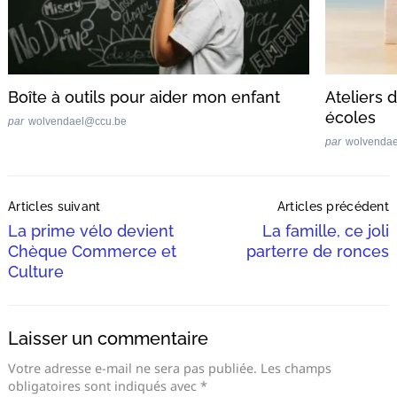
Boîte à outils pour aider mon enfant
Ateliers 
écoles
par
wolvendael@ccu.be
par
wolvenda
Post
Articles suivant
Articles précédent
Navigation
La prime vélo devient
La famille, ce joli
Chèque Commerce et
parterre de ronces
Culture
Laisser un commentaire
Votre adresse e-mail ne sera pas publiée.
Les champs
obligatoires sont indiqués avec
*