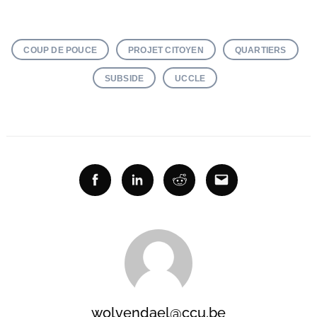
COUP DE POUCE
PROJET CITOYEN
QUARTIERS
SUBSIDE
UCCLE
Facebook
Linkedin
Reddit
Email
wolvendael@ccu.be