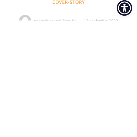
COVER-STORY
par
wolvendael@ccu.be
13 septembre 2022