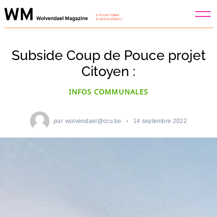
Skip
to
content
Subside Coup de Pouce projet
Citoyen :
INFOS COMMUNALES
par
wolvendael@ccu.be
14 septembre 2022