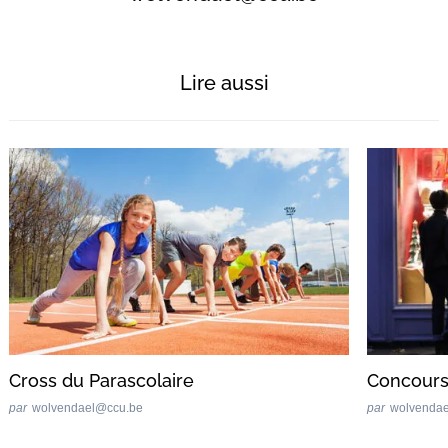
Lire aussi
Cross du Parascolaire
Concours 
par
wolvendael@ccu.be
par
wolvenda