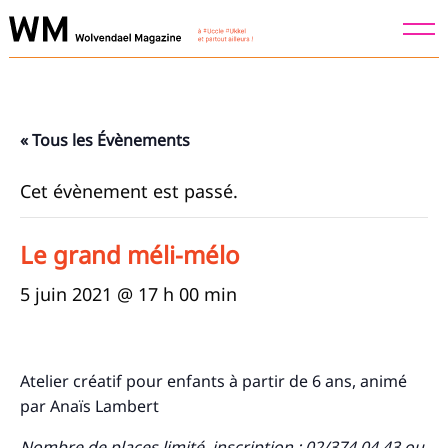
Skip
to
content
« Tous les Évènements
Cet évènement est passé.
Le grand méli-mélo
5 juin 2021 @ 17 h 00 min
Atelier créatif pour enfants à partir de 6 ans, animé
par Anaïs Lambert
N
ombre de places limité, inscription : 02/374 04 43 ou