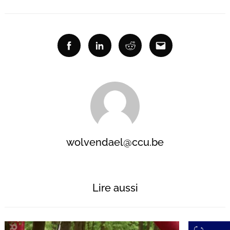
Recherche
Facebook
Linkedin
Reddit
Email
pour
:
wolvendael@ccu.be
Lire aussi