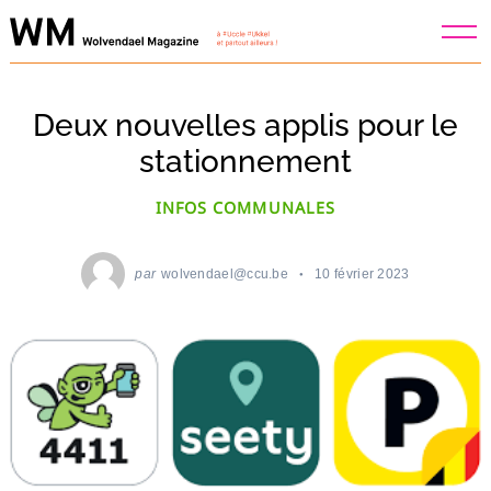
Skip
to
content
Deux nouvelles applis pour le
stationnement
INFOS COMMUNALES
par
wolvendael@ccu.be
10 février 2023