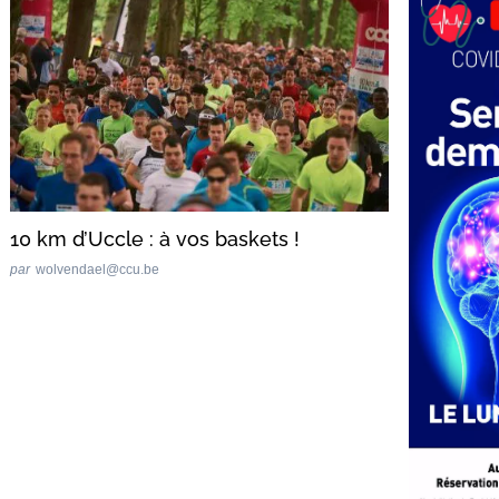
10 km d’Uccle : à vos baskets !
par
wolvendael@ccu.be