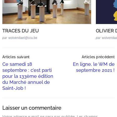
TRACES DU JEU
OLIVIER
par
wolvendael@ccu.be
par
wolvenda
Post
Articles suivant
Articles précédent
Navigation
Ce samedi 18
En ligne, le WM de
septembre : c’est parti
septembre 2021 !
pour la 133ème édition
du Marché annuel de
Saint-Job !
Laisser un commentaire
Votre adresse e-mail ne sera pas publiée.
Les champs