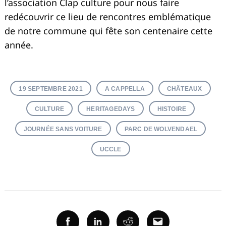
l’association Clap culture pour nous faire
redécouvrir ce lieu de rencontres emblématique
de notre commune qui fête son centenaire cette
année.
Recherche
pour
:
19 SEPTEMBRE 2021
A CAPPELLA
CHÂTEAUX
CULTURE
HERITAGEDAYS
HISTOIRE
JOURNÉE SANS VOITURE
PARC DE WOLVENDAEL
UCCLE