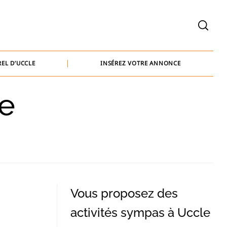
welcome@baammedia.be
bernard@baammedia.be
EL D’UCCLE
INSÉREZ VOTRE ANNONCE
jennifer@baammedia.be
re
welcome@baammedia.be
bernard@baammedia.be
jennifer@baammedia.be
Vous proposez des
activités sympas à Uccle