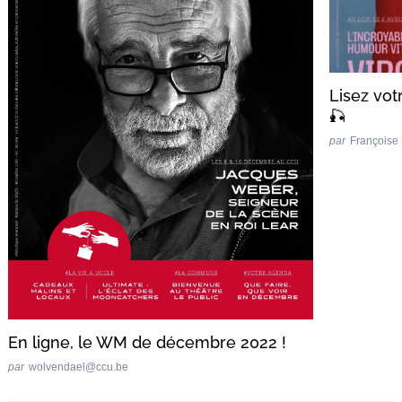
Lisez vot
🎣
par
Françoise
En ligne, le WM de décembre 2022 !
par
wolvendael@ccu.be