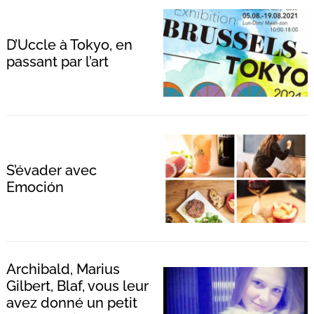
D’Uccle à Tokyo, en
Recherche
passant par l’art
pour
:
S’évader avec
Emoción
Archibald, Marius
Gilbert, Blaf, vous leur
avez donné un petit