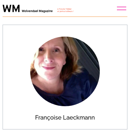
Skip
to
content
Françoise Laeckmann