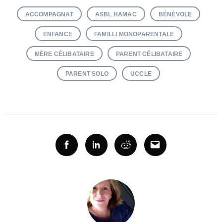
ACCOMPAGNAT
ASBL HAMAC
BÉNÉVOLE
ENFANCE
FAMILLI MONOPARENTALE
MÈRE CÉLIBATAIRE
PARENT CÉLIBATAIRE
PARENT SOLO
UCCLE
Facebook
Linkedin
Reddit
Email