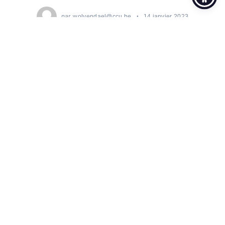
par
wolvendael@ccu.be
14 janvier 2023
JAZZ