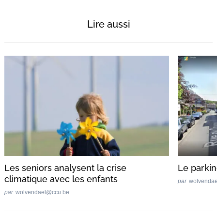
Lire aussi
Recherche
pour
:
Les seniors analysent la crise
Le parki
climatique avec les enfants
par
wolvenda
par
wolvendael@ccu.be