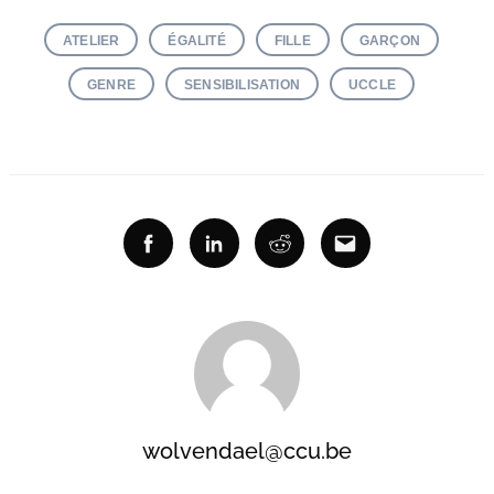
ATELIER
ÉGALITÉ
FILLE
GARÇON
GENRE
SENSIBILISATION
UCCLE
Facebook
Linkedin
Reddit
Email
wolvendael@ccu.be