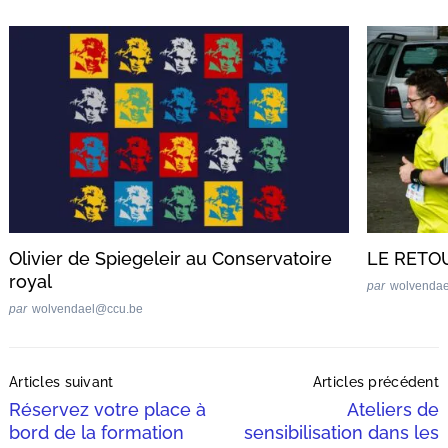
Recherche
pour
:
Olivier de Spiegeleir au Conservatoire
LE RETO
royal
par
wolvenda
par
wolvendael@ccu.be
Post
Articles suivant
Articles précédent
Navigation
Réservez votre place à
Ateliers de
bord de la formation
sensibilisation dans les