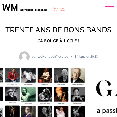
Skip
to
content
TRENTE ANS DE BONS BANDS
ÇA BOUGE À UCCLE !
par
wolvendael@ccu.be
14 janvier 2023