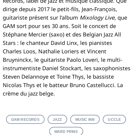
Records, label de jazz et musique classique. Que
dirige depuis 2017 le petit-fils, Jean-François,
guitariste présent sur l’album
Mixology Live
, que
GAM sort pour ses 30 ans. Soit le concert de
Stéphane Mercier (saxo) et des Belgian Jazz All
Stars : le chanteur David Linx, les pianistes
Charles Loos, Nathalie Loriers et Vincent
Bruyninckx, le guitariste Paolo Loveri, le multi-
instrumentiste Daniel Stockart, les saxophonistes
Steven Delannoye et Toine Thys, le bassiste
Nicolas Thys et le batteur Bruno Castellucci. La
crème du jazz belge.
GAM RECORDS
JAZZ
MUSIC INN
UCCLE
WARD PRINS