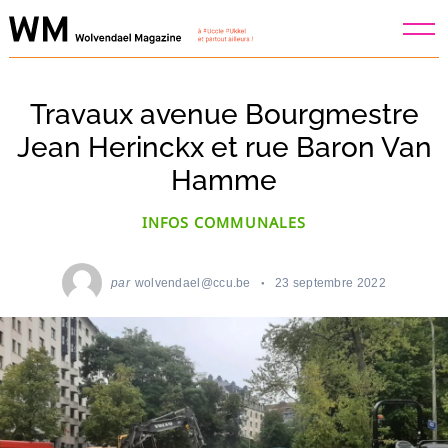
Skip
to
content
Travaux avenue Bourgmestre
Jean Herinckx et rue Baron Van
Hamme
INFOS COMMUNALES
par
wolvendael@ccu.be
23 septembre 2022