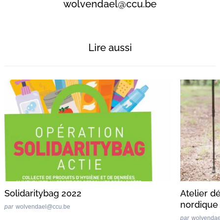
wolvendael@ccu.be
Lire aussi
Solidaritybag 2022
Atelier 
nordique
par
wolvendael@ccu.be
par
wolvenda