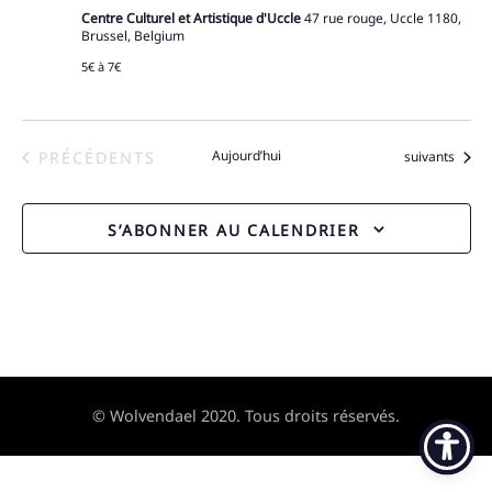
Centre Culturel et Artistique d'Uccle
47 rue rouge, Uccle 1180,
Brussel, Belgium
5€ à 7€
ÉVÈNEMENTS
Aujourd’hui
Évènements
PRÉCÉDENTS
suivants
S’ABONNER AU CALENDRIER
© Wolvendael 2020. Tous droits réservés.