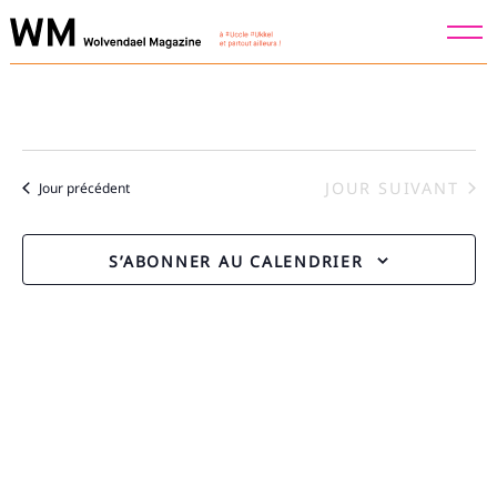
Skip
to
content
JOUR SUIVANT
Jour précédent
S’ABONNER AU CALENDRIER
Recherche
pour
: