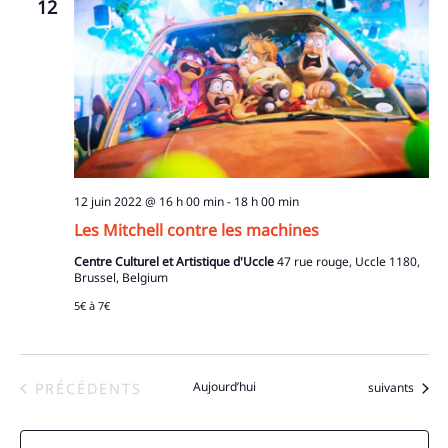
12
12 juin 2022 @ 16 h 00 min
-
18 h 00 min
Les Mitchell contre les machines
Centre Culturel et Artistique d'Uccle
47 rue rouge, Uccle 1180,
Brussel, Belgium
5€ à 7€
ÉVÈNEMENTS
Aujourd’hui
Évènements
PRÉCÉDENTS
suivants