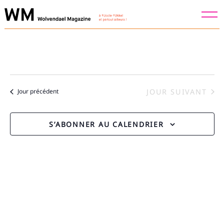
Skip
to
content
JOUR SUIVANT
Jour précédent
S’ABONNER AU CALENDRIER
Recherche
pour
: