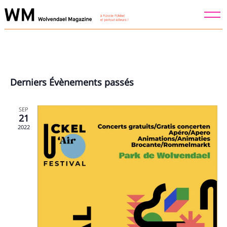
Skip
to
content
Derniers Évènements passés
SEP
21
2022