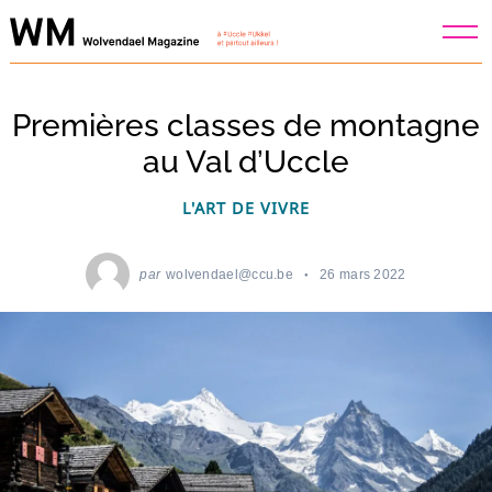
Skip
to
content
Premières classes de montagne
au Val d’Uccle
L'ART DE VIVRE
par
wolvendael@ccu.be
26 mars 2022