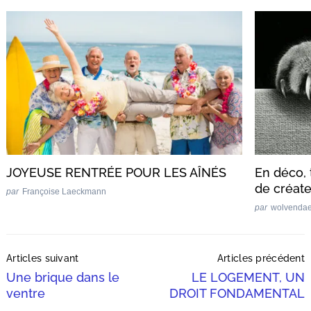
Recherche
pour
:
JOYEUSE RENTRÉE POUR LES AÎNÉS
En déco, 
de créat
par
Françoise Laeckmann
par
wolvenda
Post
Articles suivant
Articles précédent
Navigation
Une brique dans le
LE LOGEMENT, UN
ventre
DROIT FONDAMENTAL