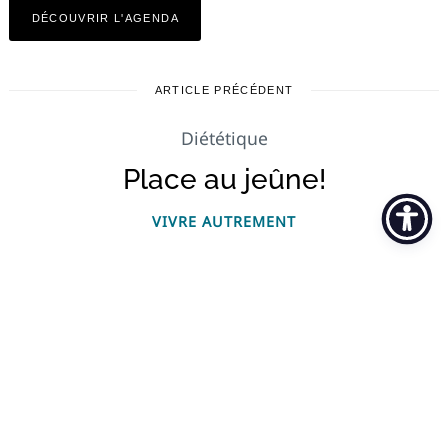
DÉCOUVRIR L'AGENDA
ARTICLE PRÉCÉDENT
Diététique
Place au jeûne!
VIVRE AUTREMENT
Hé oui, beaucoup d'entre nous rêvent de pouvoir
s'asseoir en terrasse, au soleil, pour déguster entre
amis le repas préparé par un restaurateur heureux
de retrouver ses clients… En même temps, nous
sommes nombreux à constater que télétravail et
confinement ont favorisé la gonflette de nos
bourrelets. Alors, pourquoi ne pas essayer un peu
de jeûne? Question de se nettoyer l'appétit…