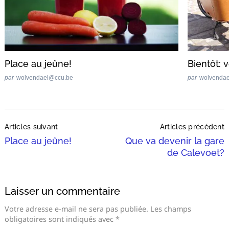
Place au jeûne!
Bientôt: 
par
wolvendael@ccu.be
par
wolvenda
Post
Articles suivant
Articles précédent
Navigation
Place au jeûne!
Que va devenir la gare
de Calevoet?
Laisser un commentaire
Votre adresse e-mail ne sera pas publiée.
Les champs
obligatoires sont indiqués avec
*