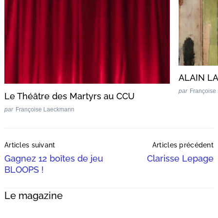
ALAIN L
par
Françoise
Le Théâtre des Martyrs au CCU
par
Françoise Laeckmann
Post
Articles suivant
Articles précédent
Navigation
Gagnez 12 boîtes de jeu
Clarisse Lepage
BLOOPS !
Le magazine