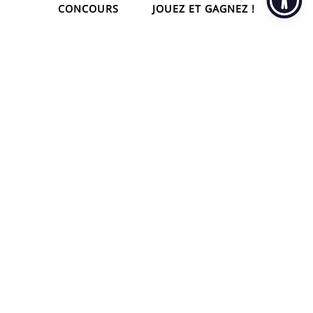
CONCOURS
JOUEZ ET GAGNEZ !
par
Françoise Laeckmann
26 décembre 2025