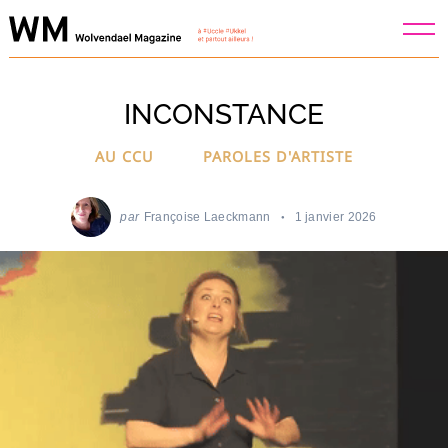
Skip
to
content
INCONSTANCE
AU CCU
PAROLES D'ARTISTE
par
Françoise Laeckmann
1 janvier 2026