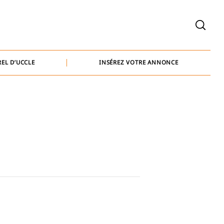
welcome@baammedia.be
bernard@baammedia.be
EL D’UCCLE
INSÉREZ VOTRE ANNONCE
jennifer@baammedia.be
welcome@baammedia.be
bernard@baammedia.be
jennifer@baammedia.be