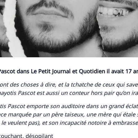
scot dans Le Petit Journal et Quotidien il avait 17 a
 ont des choses à dire, et la tchatche de ceux qui sav
otis Pascot est aussi un conteur hors pair qu’on ira 
is Pascot emporte son auditoire dans un grand éclat 
e marquée par un père taiseux, une mère qui étale s
e veulent pas), et son incapacité notoire à embrasse
, touchant, désopilant