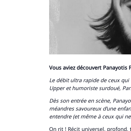
Vous aviez découvert Panayotis Pa
Recherche
pour
:
Le débit ultra rapide de ceux qui
Upper et humoriste surdoué, Panay
Dès son entrée en scène, Panayot
méandres savoureux d’une enfanc
entendre (et même à ceux qui ne l
On rit ! Récit universel, profond