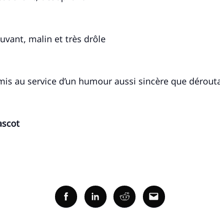
vant, malin et très drôle
 mis au service d’un humour aussi sincère que dérout
ascot
Facebook
Linkedin
Reddit
Email