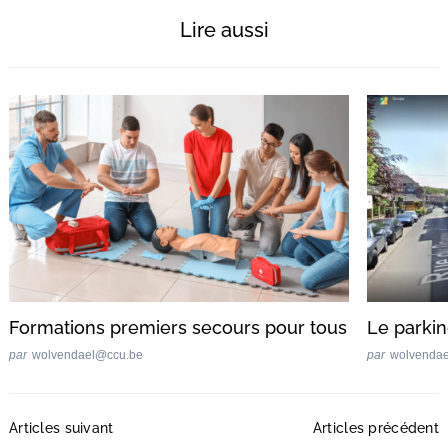
Lire aussi
Formations premiers secours pour tous
Le parki
par
wolvendael@ccu.be
par
wolvenda
Post
Articles suivant
Articles précédent
Navigation