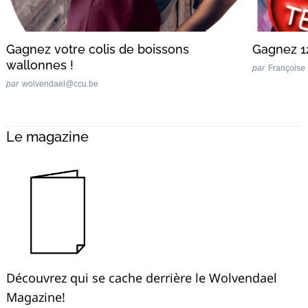
Gagnez votre colis de boissons
Gagnez 12
wallonnes !
par
Françoise
par
wolvendael@ccu.be
Le magazine
Découvrez qui se cache derrière le Wolvendael
Magazine!