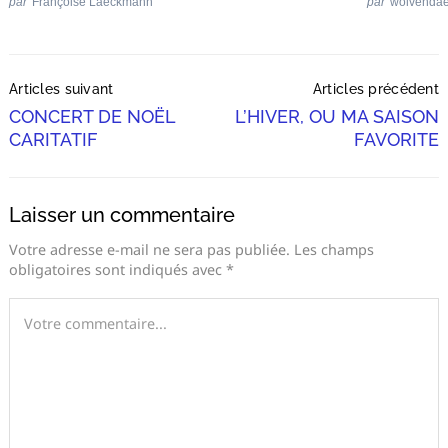
par
Françoise Laeckmann
par
wolvenda
Post
Articles suivant
Articles précédent
Navigation
CONCERT DE NOËL
L’HIVER, OU MA SAISON
CARITATIF
FAVORITE
Laisser un commentaire
Votre adresse e-mail ne sera pas publiée.
Les champs
obligatoires sont indiqués avec
*