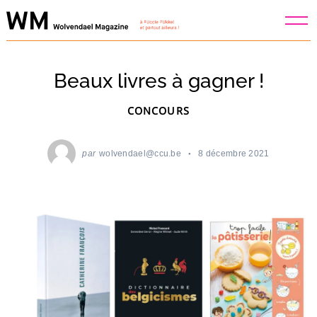
Skip
to
content
Beaux livres à gagner !
CONCOURS
par
wolvendael@ccu.be
8 décembre 2021