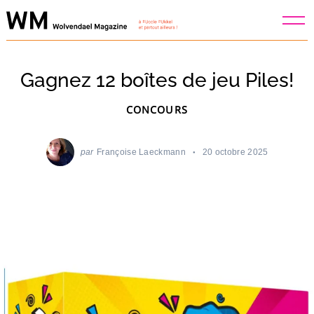
Skip
to
content
Gagnez 12 boîtes de jeu Piles!
CONCOURS
par
Françoise Laeckmann
20 octobre 2025