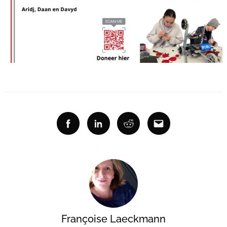
pour
:
Facebook
Linkedin
Reddit
Email
Françoise Laeckmann