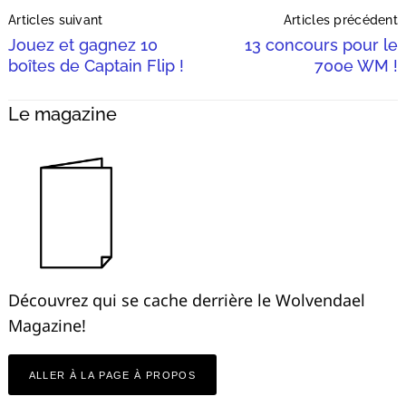
Post
Articles suivant
Articles précédent
Navigation
Jouez et gagnez 10
13 concours pour le
boîtes de Captain Flip !
700e WM !
Le magazine
Découvrez qui se cache derrière le Wolvendael
Magazine!
ALLER À LA PAGE À PROPOS