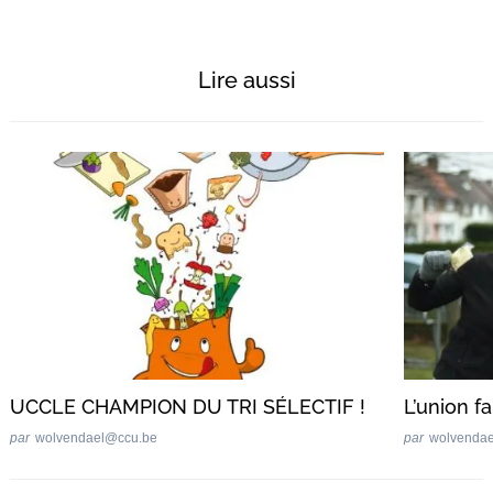
Lire aussi
UCCLE CHAMPION DU TRI SÉLECTIF !
L’union fa
par
wolvendael@ccu.be
par
wolvenda