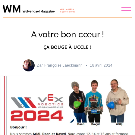
Skip
to
content
A votre bon cœur !
ÇA BOUGE À UCCLE !
par
Françoise Laeckmann
18 avril 2024