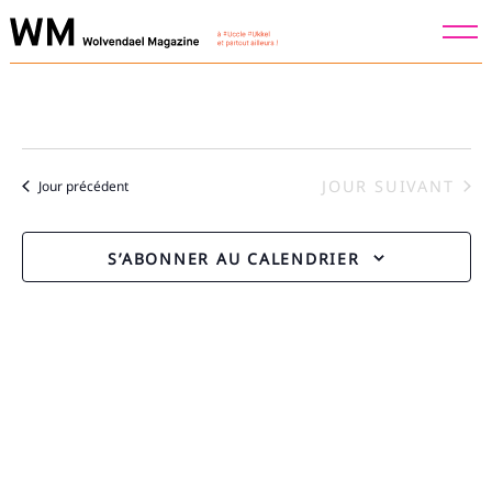
Skip
to
content
JOUR SUIVANT
Jour précédent
S’ABONNER AU CALENDRIER
Recherche
pour
: