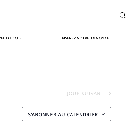
welcome@baammedia.be
bernard@baammedia.be
EL D’UCCLE
INSÉREZ VOTRE ANNONCE
jennifer@baammedia.be
welcome@baammedia.be
bernard@baammedia.be
jennifer@baammedia.be
JOUR SUIVANT
S’ABONNER AU CALENDRIER