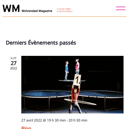
Skip
to
content
Derniers Évènements passés
AVR
27
2022
Recherche
pour
:
27 avril 2022 @ 19 h 30 min
-
20 h 30 min
Ring