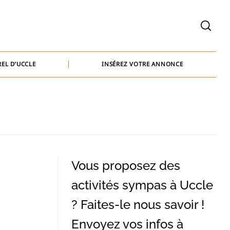
welcome@baammedia.be
bernard@baammedia.be
EL D’UCCLE
INSÉREZ VOTRE ANNONCE
jennifer@baammedia.be
welcome@baammedia.be
bernard@baammedia.be
jennifer@baammedia.be
Vous proposez des
activités sympas à Uccle
? Faites-le nous savoir !
Envoyez vos infos à