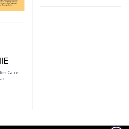
IE
ier Carré
va