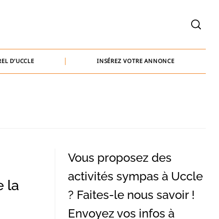
welcome@baammedia.be
bernard@baammedia.be
EL D’UCCLE
INSÉREZ VOTRE ANNONCE
jennifer@baammedia.be
welcome@baammedia.be
bernard@baammedia.be
jennifer@baammedia.be
Vous proposez des
activités sympas à Uccle
 la
? Faites-le nous savoir !
Envoyez vos infos à