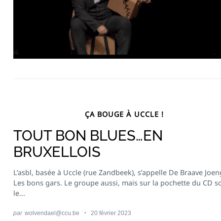
ÇA BOUGE À UCCLE !
TOUT BON BLUES…EN
BRUXELLOIS
L’asbl, basée à Uccle (rue Zandbeek), s’appelle De Braave Joen
Les bons gars. Le groupe aussi, mais sur la pochette du CD so
le...
par
wolvendael@ccu.be
20 février 2023