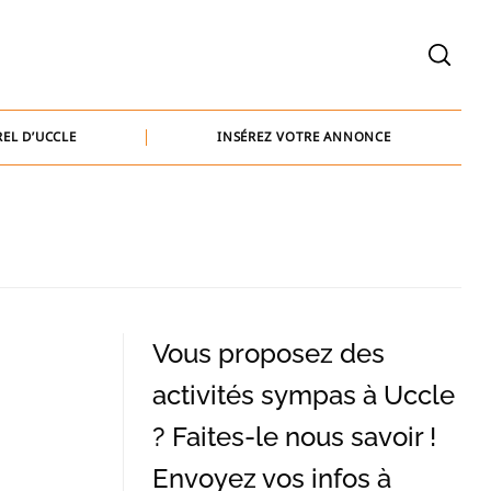
welcome@baammedia.be
bernard@baammedia.be
EL D’UCCLE
INSÉREZ VOTRE ANNONCE
jennifer@baammedia.be
welcome@baammedia.be
bernard@baammedia.be
jennifer@baammedia.be
Vous proposez des
activités sympas à Uccle
? Faites-le nous savoir !
Envoyez vos infos à