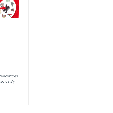
 rencontres
solos s’y