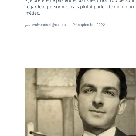
« Je préfère ne pas entrer dans les trucs trop personn
regardent personne, mais plutôt parler de mon journ
métier...
par
wolvendael@ccu.be
24 septembre 2022