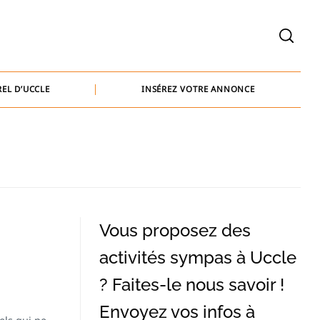
welcome@baammedia.be
bernard@baammedia.be
EL D’UCCLE
INSÉREZ VOTRE ANNONCE
jennifer@baammedia.be
welcome@baammedia.be
bernard@baammedia.be
jennifer@baammedia.be
Vous proposez des
activités sympas à Uccle
? Faites-le nous savoir !
Envoyez vos infos à