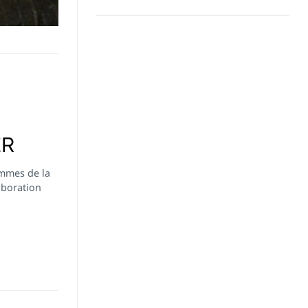
ER
mmes de la
boration