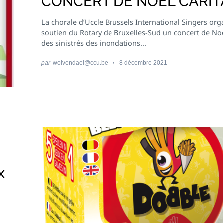
CONCERT DE NOËL CARIT
La chorale d’Uccle Brussels International Singers org
soutien du Rotary de Bruxelles-Sud un concert de Noë
des sinistrés des inondations...
par
wolvendael@ccu.be
8 décembre 2021
x