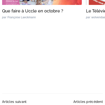
Que faire à Uccle en octobre ?
Le Télévie
par
Françoise Laeckmann
par
wolvenda
Recherche
pour
:
Post
Articles suivant
Articles précédent
Navigation