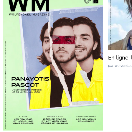
En ligne,
par
wolvenda